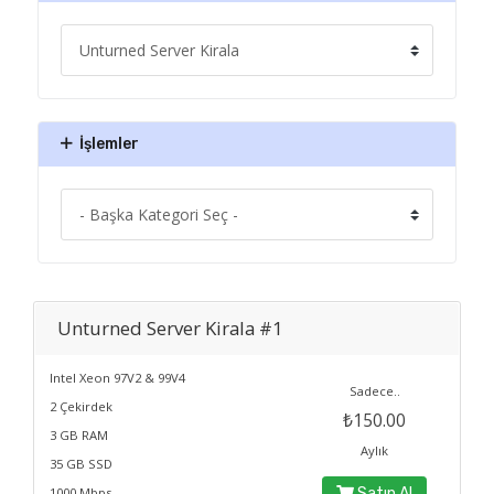
İşlemler
Unturned Server Kirala #1
Intel Xeon 97V2 & 99V4
Sadece..
2 Çekirdek
₺150.00
3 GB RAM
Aylık
35 GB SSD
1000 Mbps
Satın Al