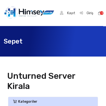
Kayıt
Giriş
0
Sep
Sepet
Unturned Server
Kirala
Kategoriler