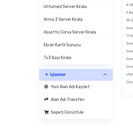
4 GB
Unturned Server Kirala
5 Ad
Arma 3 Server Kirala
30 G
Sını
Assetto Corsa Server Kirala
15 A
Sını
Ekran Kartlı Sunucu
Sını
Ts3 Bayi Kirala
Sını
Ücre
cPan
İşlemler
Clou
Yeni Alan Adı Kaydet
Alan Adı Transferi
Sepeti Görüntüle