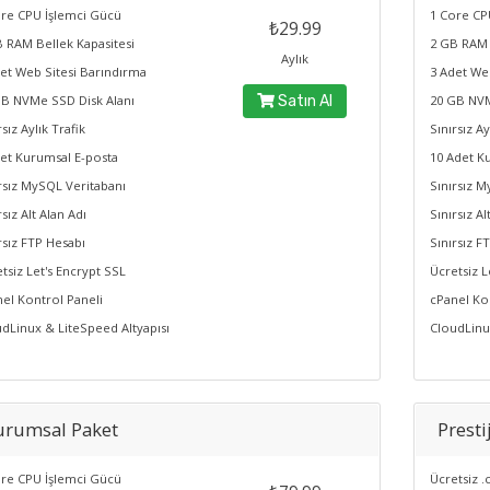
re CPU İşlemci Gücü
1 Core CP
₺29.99
 RAM Bellek Kapasitesi
2 GB RAM 
Aylık
et Web Sitesi Barındırma
3 Adet We
B NVMe SSD Disk Alanı
Satın Al
20 GB NVM
rsız Aylık Trafik
Sınırsız Ay
et Kurumsal E-posta
10 Adet K
rsız MySQL Veritabanı
Sınırsız M
rsız Alt Alan Adı
Sınırsız Al
rsız FTP Hesabı
Sınırsız F
tsiz Let's Encrypt SSL
Ücretsiz L
el Kontrol Paneli
cPanel Ko
dLinux & LiteSpeed Altyapısı
CloudLinu
urumsal Paket
Presti
re CPU İşlemci Gücü
Ücretsiz .