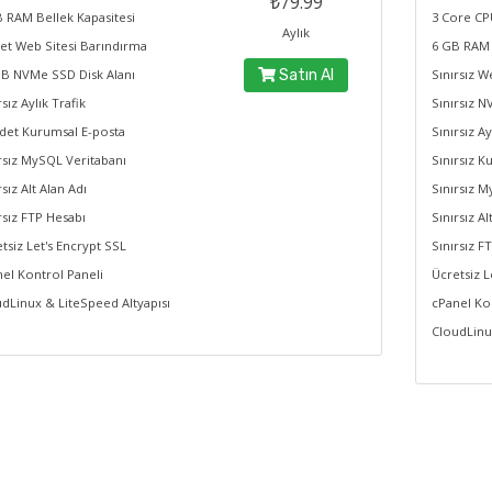
₺79.99
 RAM Bellek Kapasitesi
3 Core CP
Aylık
et Web Sitesi Barındırma
6 GB RAM 
B NVMe SSD Disk Alanı
Satın Al
Sınırsız W
rsız Aylık Trafik
Sınırsız N
det Kurumsal E-posta
Sınırsız Ay
rsız MySQL Veritabanı
Sınırsız K
rsız Alt Alan Adı
Sınırsız M
rsız FTP Hesabı
Sınırsız Al
tsiz Let's Encrypt SSL
Sınırsız F
el Kontrol Paneli
Ücretsiz L
dLinux & LiteSpeed Altyapısı
cPanel Ko
CloudLinu