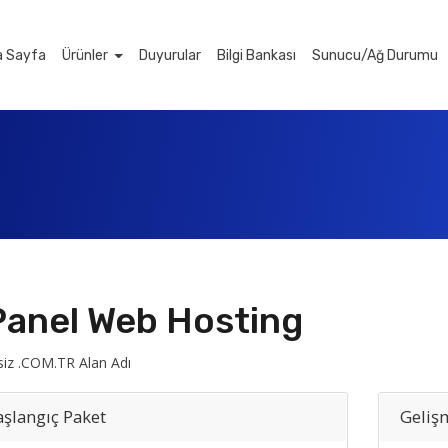
a Sayfa
Ürünler
Duyurular
Bilgi Bankası
Sunucu/Ağ Durumu
anel Web Hosting
siz .COM.TR Alan Adı
şlangıç Paket
Geliş