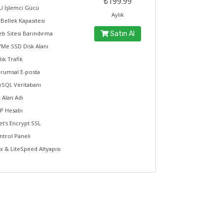
₺199.99
U İşlemci Gücü
Aylık
Bellek Kapasitesi
eb Sitesi Barındırma
Satın Al
VMe SSD Disk Alanı
lık Trafik
urumsal E-posta
ySQL Veritabanı
t Alan Adı
TP Hesabı
et's Encrypt SSL
ntrol Paneli
x & LiteSpeed Altyapısı