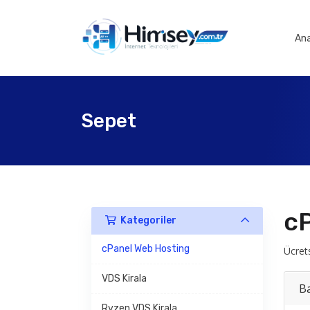
An
Sepet
cP
Kategoriler
cPanel Web Hosting
Ücret
VDS Kirala
Ba
Ryzen VDS Kirala