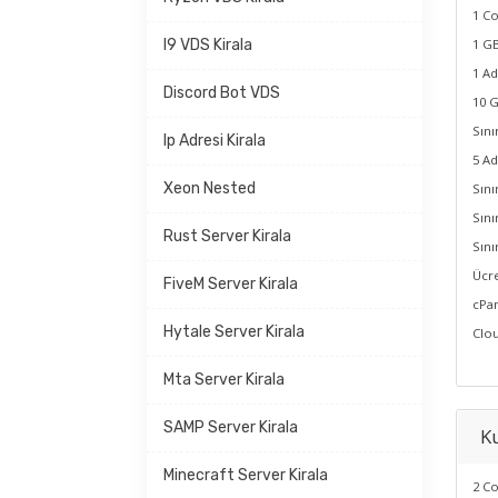
1 Co
I9 VDS Kirala
1 GB
1 Ad
Discord Bot VDS
10 G
Sını
Ip Adresi Kirala
5 Ad
Xeon Nested
Sını
Sını
Rust Server Kirala
Sını
Ücre
FiveM Server Kirala
cPan
Hytale Server Kirala
Clou
Mta Server Kirala
SAMP Server Kirala
K
Minecraft Server Kirala
2 Co