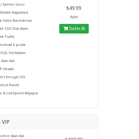
U İşlemci Gücü
₺49.99
Bellek Kapasitesi
Aylık
b Sitesi Barındırma
e SSD Disk Alanı
Satın Al
lık Trafik
urumsal E-posta
ySQL Veritabanı
t Alan Adı
TP Hesabı
et's Encrypt SSL
ntrol Paneli
x & LiteSpeed Altyapısı
j VIP
com.tr Alan Adı