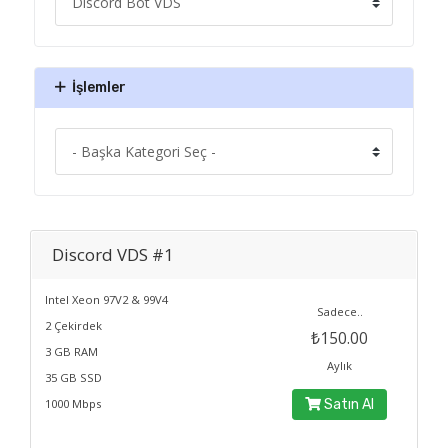
İşlemler
Discord VDS #1
Intel Xeon 97V2 & 99V4
Sadece..
2 Çekirdek
₺150.00
3 GB RAM
Aylık
35 GB SSD
1000 Mbps
Satın Al