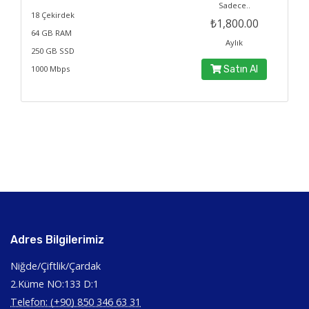
Sadece..
18 Çekirdek
₺1,800.00
64 GB RAM
Aylık
250 GB SSD
1000 Mbps
Satın Al
Adres Bilgilerimiz
Niğde/Çiftlik/Çardak
2.Küme NO:133 D:1
Telefon: (+90) 850 346 63 31